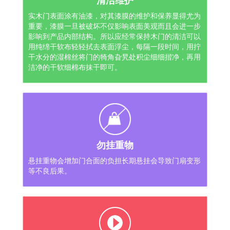
清洁维护
实木门表面涂有油漆，对其漆膜的维护和保养显得尤为
重要，漆膜一旦被破坏不仅影响表面美观而且会进一步
影响到产品内部结构。所以应经常保持木门的清洁可以
用纯绵干软布轻轻拭去表面浮尘，每隔一段时间，用拧
干水分的湿棉丝将门的犄角旮旯处积尘细细揩净，再用
洁净的干软细棉布抹干即可。
勿挂重物
悬挂重物会增加门合面的负担长期悬挂会导致门扇变形
等不良后果。