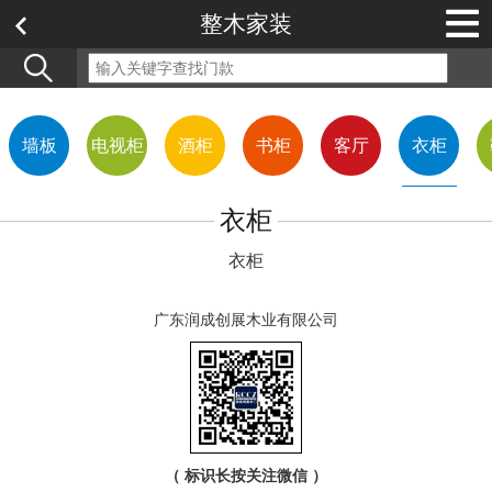
整木家装
墙板
电视柜
酒柜
书柜
客厅
衣柜
衣柜
衣柜
广东润成创展木业有限公司
（ 标识长按关注微信 ）